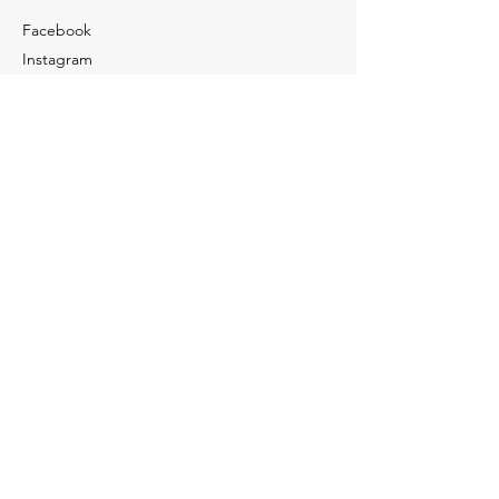
Facebook
Instagram
LinkedIn
Perguntas
Para qualquer pergunta, dúvida ou comentário,
ligue para
(62) 9 9839-2594
Fale conosco
Política de Cookies
Política de Privacidade
©Hospital Edmundo Fernandes.