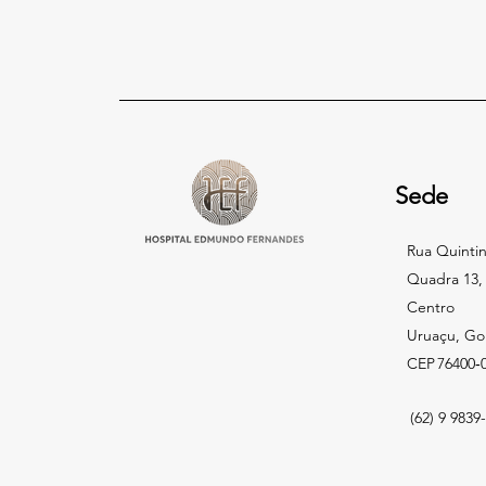
Sede
Rua Quintin
Quadra 13, 
Centro
Uruaçu, Goi
CEP 76400‑
(62) 9 9839