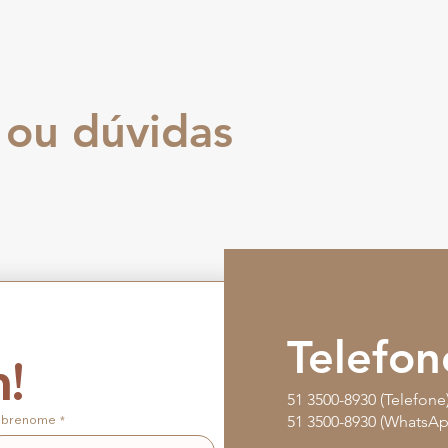
 ou dúvidas
Telefon
mensagem! 
51 3500-8930 (Telefone
obrenome
*
51 3500-8930 (WhatsAp