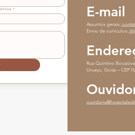
E-mail
lefone
*
Assuntos gerais:
conta
Envio de currículos:
rh
Endere
Rua Quintino Bocaiúva
r
Uruaçu, Goiás – CEP 7
Ouvidor
ouvidoria@
hospitale