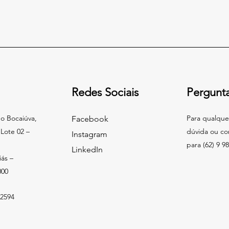
Redes Sociais
Pergunt
o Bocaiúva,
Para qualque
Facebook
Lote 02 –
dúvida ou co
Instagram
para (62) 9 9
LinkedIn
ás –
000
-2594