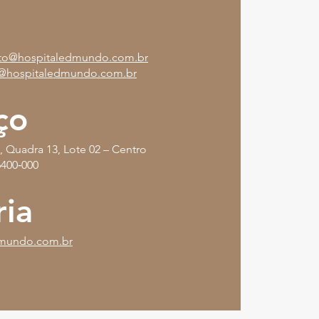
to@hospitaledmundo.com.br
@
hospitaledmundo.com.br
ço
, Quadra 13, Lote 02 – Centro
6400‑000
ia
dmundo.com.br