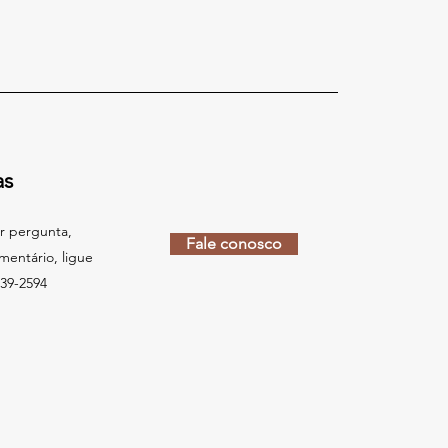
as
r pergunta,
Fale conosco
mentário, ligue
839-2594